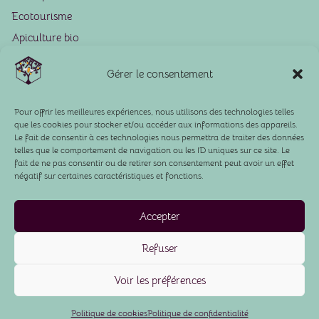
Ecotourisme
Apiculture bio
Culture de fruits
Gérer le consentement
Activités sur place
Activités à proximité
Pour offrir les meilleures expériences, nous utilisons des technologies telles
À propos
que les cookies pour stocker et/ou accéder aux informations des appareils.
Le fait de consentir à ces technologies nous permettra de traiter des données
Nous contacter
telles que le comportement de navigation ou les ID uniques sur ce site. Le
fait de ne pas consentir ou de retirer son consentement peut avoir un effet
Cookies
négatif sur certaines caractéristiques et fonctions.
Politique de confidentialité
Mentions Légales
Accepter
Refuser
Site créé par l’agence
Eazy Peazy
©2026 -
Fontaine Airmeth Siret chambres d’hôtes
Voir les préférences
81101474500012 - Siret apiculture 825069016
Politique de cookies
Politique de confidentialité
00012