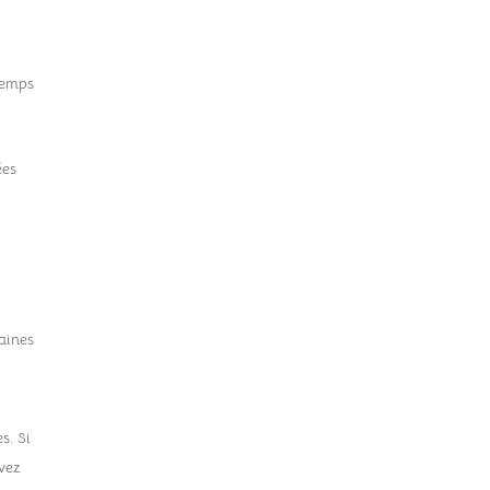
temps
ées
aines
s. Si
avez