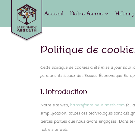
Accueil
Notre ferme
Héberg
Politique de cookie
Cette politique de cookies a été mise à jour pour l
permanents légaux de l’Espace Économique Europée
1. Introduction
Notre site web,
https://fontaine-airmeth.com
(ci-a
simplification, toutes ces technologies sont dési
tierces parties que nous avons engagées. Dans le 
notre site web.