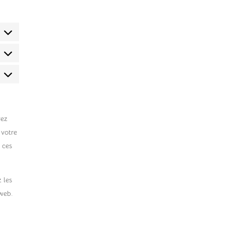
tatistiques
arketing
vez
 votre
 ces
 les
 web.