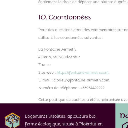
également le droit de déposer une plainte auprès d
10. Coordonnées
Pour des questions et/ou des commentaires sur not
utilisant les coordonnées suivantes :
La Fontaine Airmeth
4 Kerio, 56160 Ploërdut
France
Site web :
https://fontaine-airmeth.com
E-mail :
c.prieur@
fontaine-airmeth.com
Numéro de téléphone : +33954422222
Cette politique de cookies a été synchronisée av
No
Logements insolites, apiculture bio,
ferme écologique, située à Ploërdut en