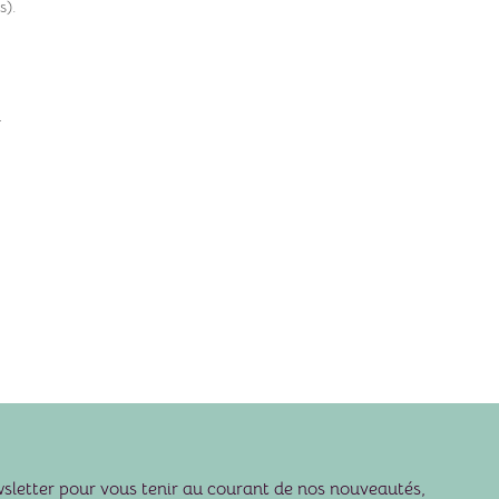
s).
n
wsletter pour vous tenir au courant de nos nouveautés,