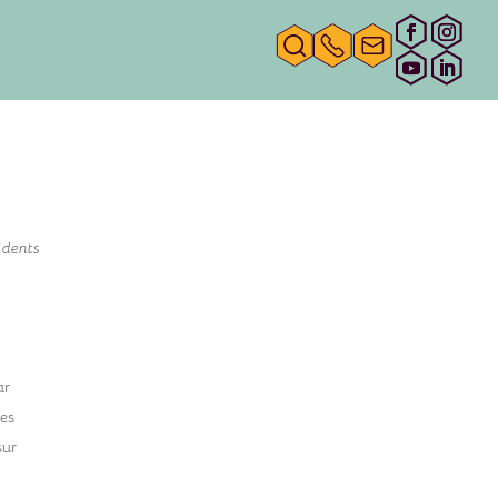
idents
ar
des
sur