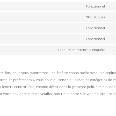
to
Fonctionnel
Con
serv
to
Statistiques
wor
Con
serv
to
Fonctionnel
divi
Con
serv
(ele
to
Fonctionnel
goo
Con
the
serv
anal
to
Finalité en attente d’enquête
lite
Con
serv
to
com
serv
ère fois, nous vous montrerons une fenêtre contextuelle avec une explic
dive
trer les préférences » vous nous autorisez à utiliser les catégories de c
a fenêtre contextuelle, comme décrit dans la présente politique de cooki
ia votre navigateur, mais veuillez noter que notre site web pourrait ne p