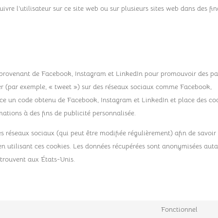
suivre l’utilisateur sur ce site web ou sur plusieurs sites web dans des fin
u provenant de Facebook, Instagram et LinkedIn pour promouvoir des p
ager (par exemple, « tweet ») sur des réseaux sociaux comme Facebook,
âce un code obtenu de Facebook, Instagram et LinkedIn et place des co
mations à des fins de publicité personnalisée.
ces réseaux sociaux (qui peut être modifiée régulièrement) afin de savoir
s en utilisant ces cookies. Les données récupérées sont anonymisées aut
 trouvent aux États-Unis.
Fonctionnel
Con